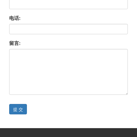
电话:
留言:
提 交