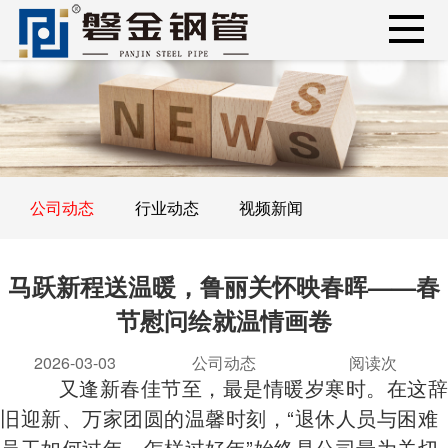
公司动态
行业动态
视频新闻
马跃新程送温暖，鲁丽关怀映春晖——春
节慰问绘就温情画卷
2026-03-03
公司动态
阅读
次
又逢新春佳节至，最是情暖岁寒时。在这辞
旧迎新、万家团圆的温馨时刻，“退休人员与困难
员工如何过年、怎样过好年”始终是公司最为关切