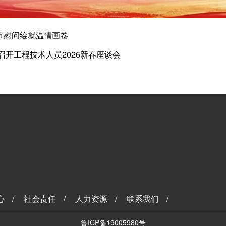
节慰问绘就温情画卷
开工程技术人员2026新春座谈会
心
/
社会责任
/
人力资源
/
联系我们
/
鲁ICP备19005980号