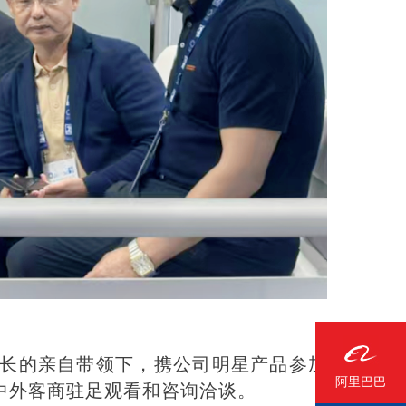
长的
亲自带领下，携公司
明星
产品参加
阿里巴巴
中外客商驻足观看和咨询洽谈。