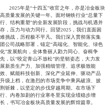
2025年是“十四五”收官之年，亦是冶金板块
高质量发展的关键一年。面对钢铁行业“总量下
行、结构重塑”的全新发展阶段，挑战与机遇并
存，压力与动力同
行
。回望
2025，我们直面困
难挑战，历程极不平凡。我们深入贯彻落实集
团公司战略部署，锚定“高端化、智能化、绿色
化”发展航向，全体
鲁丽
人勠力同心、奋楫争
先
，
以
“咬定青山不放松”的坚韧姿态，大力发
展新质生产力、加强精细管理、追求极致能
效、
赋能
科技创新、
深化产业延伸、驱动产品
升级上档
，在激烈的市场竞争中乘风破浪、披
荆斩棘，以坚定的步伐穿越周期
。
在市场下
行、内卷加剧的行业寒冬里实现业绩稳步增
长，书写冶金板块高质量发展的辉煌篇章。