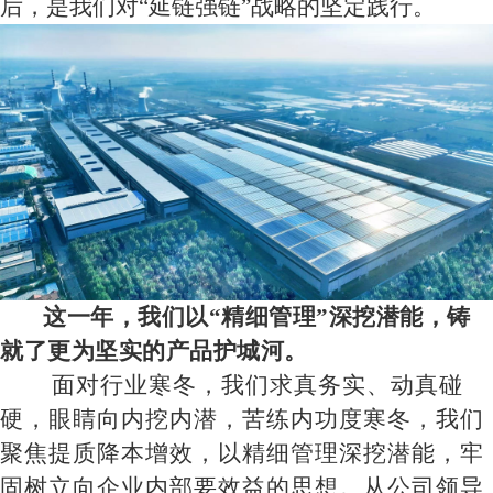
后，是我们对
“延链强链”战略的坚定
践
行。
这一年，我们以
“精细管理”深挖潜能，铸
就了更为坚实的
产品
护城河。
面对
行业寒冬
，
我们求真务实、动真碰
硬，眼睛向内
挖内潜
，苦练内功度寒冬，我们
聚焦
提质
降本增效，以精细管理深挖潜能，
牢
固树立向企业内部要效益的思想。从公司领导