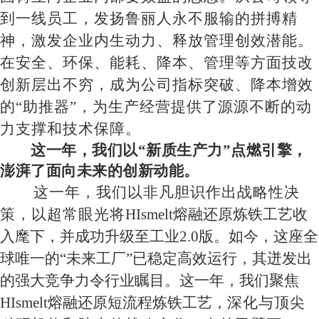
到一线员工，发扬鲁丽人永不服输的拼搏精
神，激发企业内生动力、释放管理创效潜能。
在安全、环保、能耗、降本、管理等方面技改
创新层出不穷，成为公司指标突破、降本增效
的
“助推器”，为生产经营提供了源源不断的动
力支撑和技术保障
。
这一年，我们以
“新质生产力”点燃引擎，
澎湃了面向未来的创新动能。
这一年，我们以非凡胆识作出战略性决
策，以超常眼光将
HIsmelt
熔融还原炼铁工艺
收
入
麾下
，
并成功升级至工业
2.0版。如今，这座全
球唯一的“未来工厂”已稳定高效运行，其迸发出
的强大竞争力令行业瞩目。这一年，我们聚焦
HIsmelt
熔融还原
短流程炼铁
工艺，
深化与顶尖