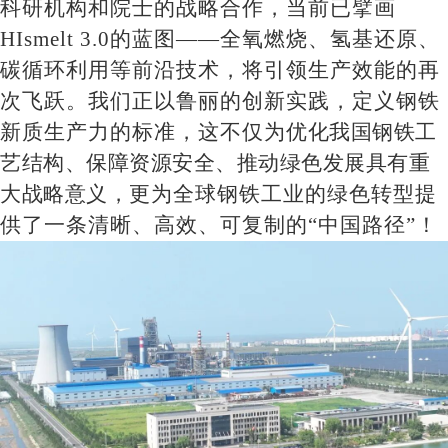
科研机构
和院士
的战略合作，
当前
已擘画
HIsmelt 3.0的蓝图——全氧燃烧、氢基还原、
碳循环利用等前沿技术，将引领生产
效能的再
次飞跃
。我们正以鲁丽的创新实践，定义
钢
铁
新质生产力的标准，这不仅为
优化我国钢铁工
艺结构、保
障资源安全、推动绿色发展具有重
大战略意义，
更为全球钢铁工业的绿色转型提
供了一条清晰、高效、可复制的
“中国路径”！