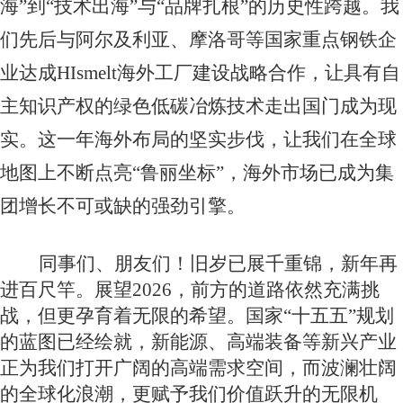
海”到“技术出海”与“品牌扎根”的历史性跨越。我
们
先后
与
阿尔及利亚、
摩洛哥
等国家重点
钢铁企
业
达成
HIsmelt
海外工厂建设战略合作
，让具有自
主知识产权的绿色低碳冶炼技术走出国门
成为现
实
。这一年海外布局的坚实步伐，让我们在全球
地图上不断点亮
“鲁丽坐标”，海外市场已成为集
团增长不可或缺的强劲引擎。
同事们、朋友们！旧岁已展千重锦，新年再
进百尺竿。展望
2026，前方的道路依然充满挑
战，但更孕育着无限的希望。国家“十五五”规划
的蓝图已经绘就，新能源、高端装备等新兴产业
正为我们打开广阔的高端需求空间，而波澜壮阔
的全球化浪潮，更赋予我们
价值跃升的
无限机